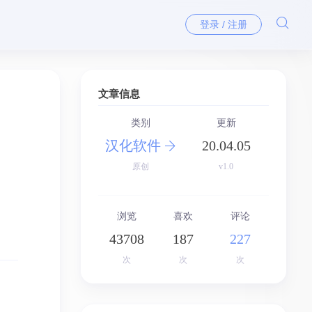
登录 / 注册
文章信息
类别
更新
汉化软件
20.04.05
原创
v1.0
浏览
喜欢
评论
43708
187
227
次
次
次