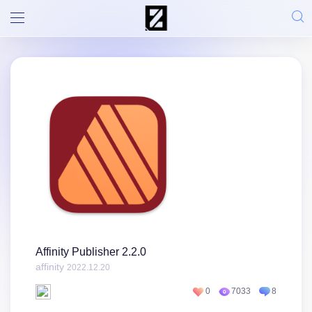
Affinity Publisher 2.2.0
affinity
2022.12.20
0
7033
8